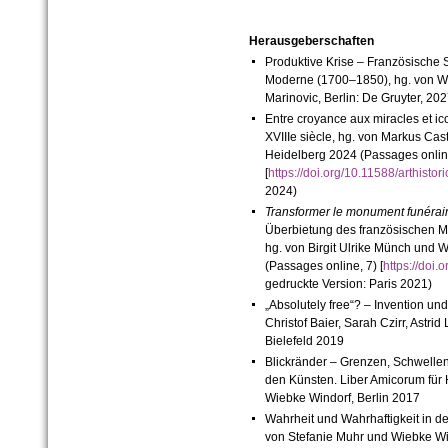
Herausgeberschaften
Produktive Krise – Französische 
Moderne (1700–1850), hg. von Wi
Marinovic, Berlin: De Gruyter, 20
Entre croyance aux miracles et i
XVIIIe siècle, hg. von Markus Cas
Heidelberg 2024 (Passages onlin
[
https://doi.org/10.11588/arthist
2024)
Transformer le monument funérai
Überbietung des französischen M
hg. von Birgit Ulrike Münch und 
(Passages online, 7) [
https://doi
gedruckte Version: Paris 2021)
„Absolutely free“? – Invention un
Christof Baier, Sarah Czirr, Astri
Bielefeld 2019
Blickränder – Grenzen, Schwell
den Künsten. Liber Amicorum für 
Wiebke Windorf, Berlin 2017
Wahrheit und Wahrhaftigkeit in de
von Stefanie Muhr und Wiebke Wi