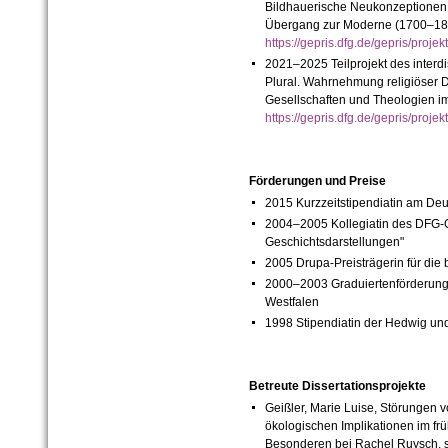
Bildhauerische Neukonzeptionen 
Übergang zur Moderne (1700–18
https://gepris.dfg.de/gepris/pro
2021–2025 Teilprojekt des interd
Plural. Wahrnehmung religiöser D
Gesellschaften und Theologien im
https://gepris.dfg.de/gepris/pro
Förderungen und Preise
2015 Kurzzeitstipendiatin am Deu
2004–2005 Kollegiatin des DFG-G
Geschichtsdarstellungen"
2005 Drupa-Preisträgerin für die
2000–2003 Graduiertenförderungs
Westfalen
1998 Stipendiatin der Hedwig un
Betreute Dissertationsprojekte
Geißler, Marie Luise, Störungen
ökologischen Implikationen im frü
Besonderen bei Rachel Ruysch, s