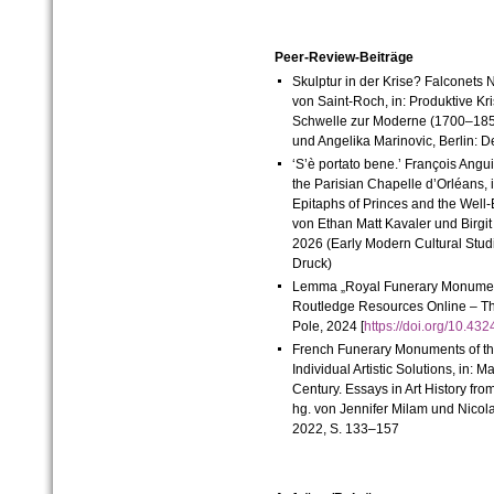
Peer-Review-Beiträge
Skulptur in der Krise? Falconets
von Saint-Roch, in:
Produktive Kr
Schwelle zur Moderne (1700–185
und Angelika Marinovic
, Berlin: 
‘S’è portato bene.’ François Angu
the Parisian Chapelle d’Orléans, 
Epitaphs of Princes and the Well
von Ethan Matt Kavaler und Birgit
2026 (Early Modern Cultural Studi
Druck)
Lemma „Royal Funerary Monuments
Routledge Resources Online – Th
Pole, 2024 [
https://doi.org/10
French Funerary Monuments of th
Individual Artistic Solutions, in: 
Century. Essays in Art History fr
hg. von Jennifer Milam und Nicol
2022, S. 133–157