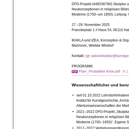
DFG-Projekt (448536790) Skulptur un
Neukonzeptionen in religiösen Bild
Moderne (1700–um 1850), Leitung: 
27.–29. November 2025
Franckeplatz 1 // Haus 54, 06110 Hal
IKAKLA und IZEA, Konzeption & Organ
Marinovic, Wiebke Windorf
Kontakt:
sakralskulptur@kunstges
PROGRAMM:
Flyer_Produktive Krise.pdf
(4,
Wissenschaftlicher und beru
seit 01.10.2022 Lehrstuhlinhaber
Institut für Kunstgeschichte, Arc
Altertumswissenschaften der Mart
2021–2022 DFG-Projekt „Skulptur 
Neukonzeptionen in religiösen B
Moderne (1700–1850)“, Eigene St
2017–2022 Vertretungsprofessori