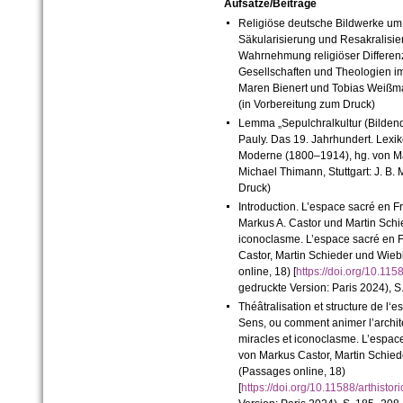
Aufsätze/Beiträge
Religiöse deutsche Bildwerke um
Säkularisierung und Resakralisier
Wahrnehmung religiöser Differenz
Gesellschaften und Theologien im
Maren Bienert und Tobias Weißman
(in Vorbereitung zum Druck)
Lemma „Sepulchralkultur (Bildende
Pauly. Das 19. Jahrhundert. Lexik
Moderne (1800–1914), hg. von Ma
Michael Thimann, Stuttgart: J. B. 
Druck)
Introduction. L’espace sacré en F
Markus A. Castor und Martin Schie
iconoclasme. L’espace sacré en F
Castor, Martin Schieder und Wie
online, 18) [
https://doi.org/10.11
gedruckte Version: Paris 2024), S
Théâtralisation et structure de l‘
Sens, ou comment animer l’archite
miracles et iconoclasme. L’espace
von Markus Castor, Martin Schie
(Passages online, 18)
[
https://doi.org/10.11588/arthis