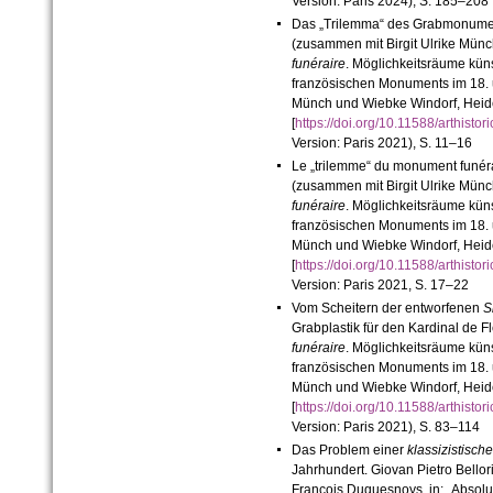
Version: Paris 2024), S. 185–208
Das „Trilemma“ des Grabmonumen
(zusammen mit Birgit Ulrike Münch
funéraire
. Möglichkeitsräume kün
französischen Monuments im 18. un
Münch und Wiebke Windorf, Heide
[
https://doi.org/10.11588/arthis
Version: Paris 2021), S. 11–16
Le „trilemme“ du monument funéra
(zusammen mit Birgit Ulrike Münch
funéraire
. Möglichkeitsräume kün
französischen Monuments im 18. un
Münch und Wiebke Windorf, Heide
[
https://doi.org/10.11588/arthis
Version: Paris 2021, S. 17–22
Vom Scheitern der entworfenen
S
Grabplastik für den Kardinal de Fl
funéraire
. Möglichkeitsräume kün
französischen Monuments im 18. un
Münch und Wiebke Windorf, Heide
[
https://doi.org/10.11588/arthis
Version: Paris 2021), S. 83–114
Das Problem einer
klassizistisch
Jahrhundert. Giovan Pietro Bellor
François Duquesnoys, in: „Absolut