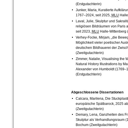
(Erstgutachterin)
Junker, Maria, Kuratierte Aufkläru
1767
–
2024, seit 2025,
MLU
Halle
Laval, Julie, Skulptur und Sakral
religiösen Bildräumen von Paris
seit 2023,
MLU
Halle-Wittenberg (
Verhey-Focke, Mirjam, „die Beweg
Möglichkeit vieler poetischer Au
deutschen Bildhauerei der Zwisch
(Zweitgutachterin)
Zimmer, Natalie, Visualising the 
Natural History Illustrations by 
Alexander von Humboldt (1769–18
(Erstgutachterin)
Abgeschlossene Dissertationen
Calcara, Marilena, Die Stuckplas
europäische Spätbarock, 2025 a
(Zweitgutachterin)
Demary, Lena, Ganzheiten des Fr
Skulptur als Verhandlungsraum 
Bochum (Zweitgutachterin)