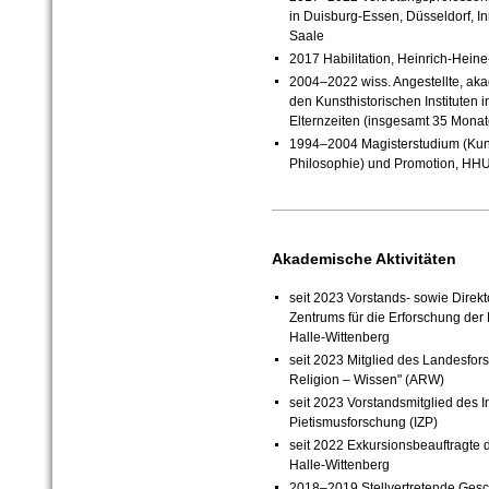
in Duisburg-Essen, Düsseldorf, I
Saale
2017 Habilitation, Heinrich-Heine
2004–2022 wiss. Angestellte, akad.
den Kunsthistorischen Instituten 
Elternzeiten (insgesamt 35 Monat
1994–2004 Magisterstudium (Kun
Philosophie) und Promotion, HHU
Akademische Aktivitäten
seit 2023 Vorstands- sowie Direkt
Zentrums für die Erforschung der
Halle-Wittenberg
seit 2023 Mitglied des Landesfo
Religion – Wissen" (ARW)
seit 2023 Vorstandsmitglied des I
Pietismusforschung (IZP)
seit 2022 Exkursionsbeauftragte d
Halle-Wittenberg
2018–2019 Stellvertretende Geschäf