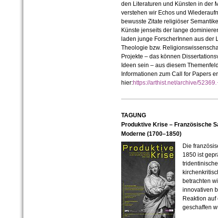
den Literaturen und Künsten in der
verstehen wir Echos und Wiederauf
bewusste Zitate religiöser Semantik
Künste jenseits der lange dominiere
laden junge ForscherInnen aus der Li
Theologie bzw. Religionswissenschaf
Projekte – das können Dissertations
Ideen sein – aus diesem Themenfeld
Informationen zum Call for Papers er
hier:
https://arthist.net/archive/5236
TAGUNG
Produktive Krise – Französische S
Moderne (1700–1850)
Die französi
1850 ist gep
tridentinisc
kirchenkriti
betrachten wi
innovativen 
Reaktion auf
geschaffen w