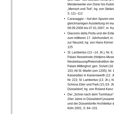
Meisterwerke von Dürer bis Kubi
„Mensch und Tod“, hg. von Stefani
S. 111–112
Caravaggio – Auf den Spuren ein
gleichnamigen Ausstellung im mu
09.09.2006 bis 07.01.2007, in: K
Giacomo della Porta und die Ent
zum mittleren 17. Jahrhundert, in
zur Neuzeit, hg. von Hans Körner
125
St. Lambertus (13.–14. Jh.), Nr. 6;
Palais Nesselrode (Hetjens-Museum
Neubebauung/Rekonstruktion des A
Palais Wittinghof, gen. Schell (18. J
103; Alt St.-Martin (um 1200), Nr. 
Kaiserpfalz in Kaiserswerth (12. 
Nr. 222; St. Lambertus (13. Jh.), N
Schloss Eller und Park (15./19. Jh.)
Düsseldorf, hg. von Roland Kanz 
Der „Schrei nach dem Turmhaus“
20er Jahre in Düsseldorf (zusamm
und die Düsseldorfer Architektur 
Köln 2001, S. 84–101