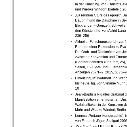
in der Kunst, hg. von Christof Baie
und Wiebke Windorf, Bielefeld 2
„La réunion future des époux“. 
Dauphin und die Dauphine in Sens
Blickränder – Grenzen, Schwell
den Künsten, hg. von Astrid Lang
239–256
Aktueller Forschungsbericht zur f
Rahmen einer Rezension zu Eva 
Die Grab- und Denkmäler von Jea
zwischen Konvention und Erneuerun
(Berliner Schriften zur Kunst, 25)
Seiten, 150 S/W- und 8 Farbabbil
Anzeigen 267/1–2, 2015, S. 76–9
Einleitung, in: Wahrheit und Wahr
bis heute, hg. von Stefanie Muhr 
10
Jean-Baptiste Pigalles Grabmal 
Manifestation einer irdischen Unst
Wahrhaftigkeit in der Kunst von de
Muhr und Wiebke Windorf, Berlin
Lemma „Profane Ikonographie“, in
von Friedrich Jäger, Stuttgart 20
„Der Narr“ von Michael Rentz (1