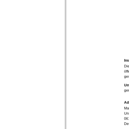
Ins
Die
öff
ges
Um
ge
Ad
Mar
Uni
06
De