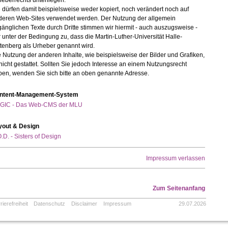
eberrechts unterliegen.
 dürfen damit beispielsweise weder kopiert, noch verändert noch auf
deren Web-Sites verwendet werden. Der Nutzung der allgemein
änglichen Texte durch Dritte stimmen wir hiermit - auch auszugsweise -
 unter der Bedingung zu, dass die Martin-Luther-Universität Halle-
tenberg als Urheber genannt wird.
 Nutzung der anderen Inhalte, wie beispielsweise der Bilder und Grafiken,
 nicht gestattet. Sollten Sie jedoch Interesse an einem Nutzungsrecht
ben, wenden Sie sich bitte an oben genannte Adresse.
ntent-Management-System
GIC - Das Web-CMS der MLU
yout & Design
.D. - Sisters of Design
Impressum verlassen
Zum Seitenanfang
rierefreiheit
Datenschutz
Disclaimer
Impressum
29.07.2026