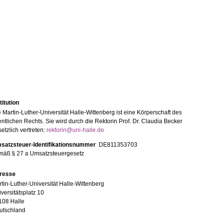
titution
 Martin-Luther-Universität Halle-Wittenberg ist eine Körperschaft des
entlichen Rechts. Sie wird durch die Rektorin Prof. Dr. Claudia Becker
etzlich vertreten:
rektorin@uni-halle.de
satzsteuer-Identifikationsnummer
DE811353703
mäß § 27 a Umsatzsteuergesetz
resse
tin-Luther-Universität Halle-Wittenberg
versitätsplatz 10
108 Halle
utschland