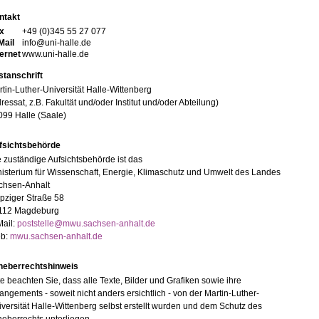
ntakt
x
+49 (0)345 55 27 077
Mail
info@uni-halle.de
ternet
www.uni-halle.de
stanschrift
tin-Luther-Universität Halle-Wittenberg
ressat, z.B. Fakultät und/oder Institut und/oder Abteilung)
099 Halle (Saale)
fsichtsbehörde
 zuständige Aufsichtsbehörde ist das
isterium für Wissenschaft, Energie, Klimaschutz und Umwelt des Landes
chsen-Anhalt
pziger Straße 58
112 Magdeburg
Mail:
poststelle@mwu.sachsen-anhalt.de
b:
mwu.sachsen-anhalt.de
heberrechtshinweis
te beachten Sie, dass alle Texte, Bilder und Grafiken sowie ihre
angements - soweit nicht anders ersichtlich - von der Martin-Luther-
versität Halle-Wittenberg selbst erstellt wurden und dem Schutz des