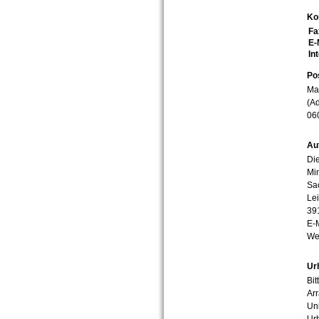
Ko
Fa
E-
In
Po
Mar
(Ad
06
Au
Die
Min
Sa
Lei
39
E-
We
Ur
Bit
Arr
Uni