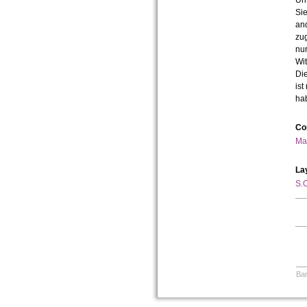
Urh
Sie
an
zug
nur
Wit
Die
ist
ha
Co
Ma
La
S.O
Bar