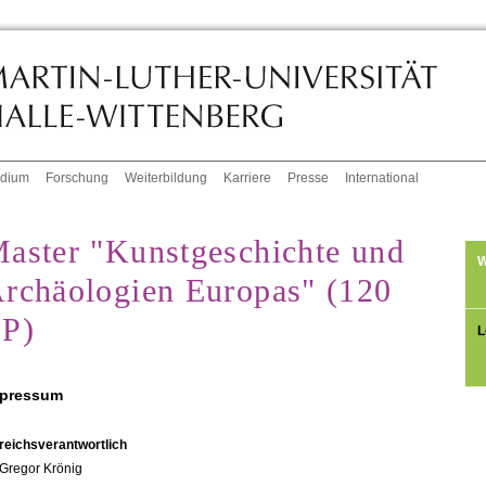
udium
Forschung
Weiterbildung
Karriere
Presse
International
aster "Kunstgeschichte und
W
rchäologien Europas" (120
P)
L
pressum
reichsverantwortlich
Gregor Krönig