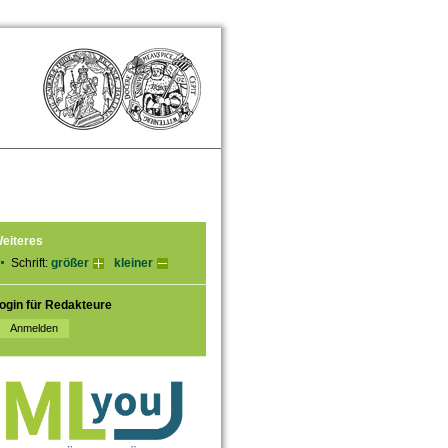
eiteres
Schrift:
größer
kleiner
ogin für Redakteure