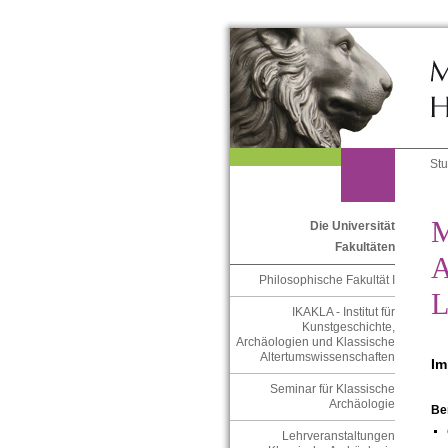
St
M
Die Universität
Fakultäten
A
Philosophische Fakultät I
L
IKAKLA - Institut für
Kunstgeschichte,
Archäologien und Klassische
Altertumswissenschaften
Im
Seminar für Klassische
Archäologie
Be
Lehrveranstaltungen