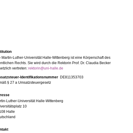
titution
 Martin-Luther-Universität Halle-Wittenberg ist eine Körperschaft des
entlichen Rechts. Sie wird durch die Rektorin Prof. Dr. Claudia Becker
etzlich vertreten:
rektorin@uni-halle.de
satzsteuer-Identifikationsnummer
DE811353703
mäß § 27 a Umsatzsteuergesetz
resse
tin-Luther-Universität Halle-Wittenberg
versitätsplatz 10
108 Halle
utschland
ntakt