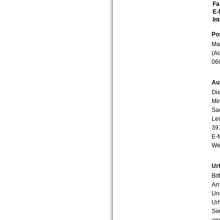
Fa
E-
In
Po
Mar
(Ad
06
Au
Die
Min
Sa
Lei
39
E-
We
Ur
Bit
Arr
Uni
Urh
Sie