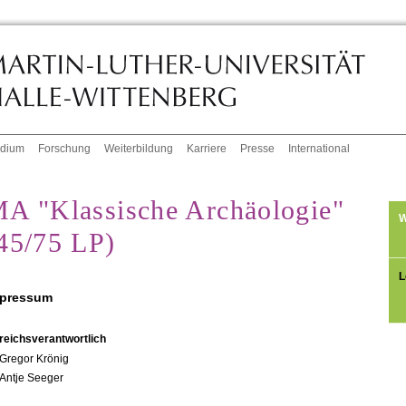
udium
Forschung
Weiterbildung
Karriere
Presse
International
A "Klassische Archäologie"
W
45/75 LP)
L
pressum
reichsverantwortlich
Gregor Krönig
Antje Seeger