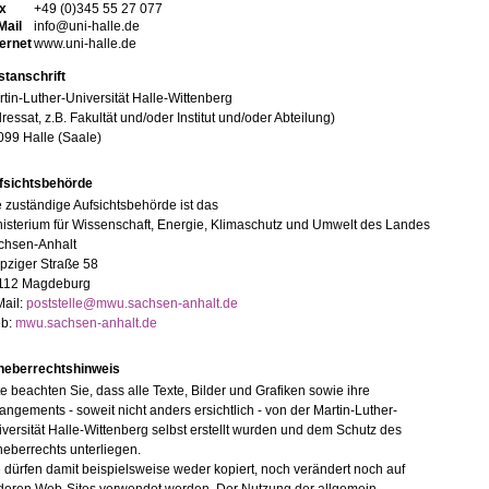
x
+49 (0)345 55 27 077
Mail
info@uni-halle.de
ternet
www.uni-halle.de
stanschrift
tin-Luther-Universität Halle-Wittenberg
ressat, z.B. Fakultät und/oder Institut und/oder Abteilung)
099 Halle (Saale)
fsichtsbehörde
 zuständige Aufsichtsbehörde ist das
isterium für Wissenschaft, Energie, Klimaschutz und Umwelt des Landes
chsen-Anhalt
pziger Straße 58
112 Magdeburg
Mail:
poststelle@mwu.sachsen-anhalt.de
b:
mwu.sachsen-anhalt.de
heberrechtshinweis
te beachten Sie, dass alle Texte, Bilder und Grafiken sowie ihre
angements - soweit nicht anders ersichtlich - von der Martin-Luther-
versität Halle-Wittenberg selbst erstellt wurden und dem Schutz des
eberrechts unterliegen.
 dürfen damit beispielsweise weder kopiert, noch verändert noch auf