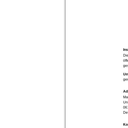
Ins
Die
öff
ges
Um
ge
Ad
Mar
Uni
06
De
Ko