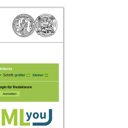
eiteres
Schrift:
größer
kleiner
ogin für Redakteure