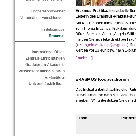
Erasmus-Praktika: Individuelle Sp
Kooperationspartner
Leiterin des Erasmus-Praktika-Bü
Verbundene Einrichtungen
Am 6. Juli haben interessierte Studi
zum Thema Erasmus-Praktikum durch 
Institutsgruppe
Büros Sachsen-Anhalt, Angela Witt
Erasmus
melden Sie sich bitte direkt bei Frau
(
angela.wittkamp@ovgu.de
) für
werden vor
13:40h bzw. nach 14:40
International Office
[ mehr ... ]
Zentrale Einrichtungen
Graduierten-Akademie
Wissenschaftliche Zentren
An-Institute
ERASMUS-Kooperationen
Universitätsklinikum
Das Institut unterhält zahlreiche Pa
Universitäten, so dass sich viele M
ergeben. Wir unterstützen Sie gern 
Land
Partner