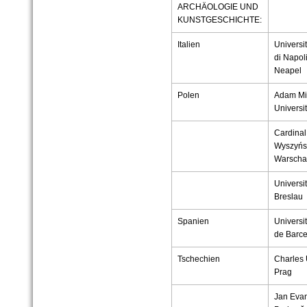
ARCHÄOLOGIE UND
KUNSTGESCHICHTE:
Italien
Universit
di Napoli
Neapel
Polen
Adam Mi
Universi
Cardinal
Wyszyńsk
Warsch
Universi
Breslau
Spanien
Universi
de Barc
Tschechien
Charles 
Prag
Jan Evan