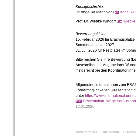
Kunstgeschichte:
Dr. Angelika Marinovic (
angelika
Prof. Dr. Wiebke Windorf (
wiebke
Bewerbungsfristen
15. Februar 2026 für Erasmusplätze
Sommersemester 2027
31. Juli 2026 für Restplätze im So
Bitte reichen Sie Ihre Bewerbung (L
Anschreiben mit Angabe Ihrer Wunsch
fristgerecht bei den Koordinator:innen
Allgemeine Informationen zum ER
Fördermöglichkeiten (Präsentation de
unter
https://www.international.uni-ha
Präsentation_Wege ins Auslan
12.01.2026
Barrierefreiheit
Datenschutz
Disclaim