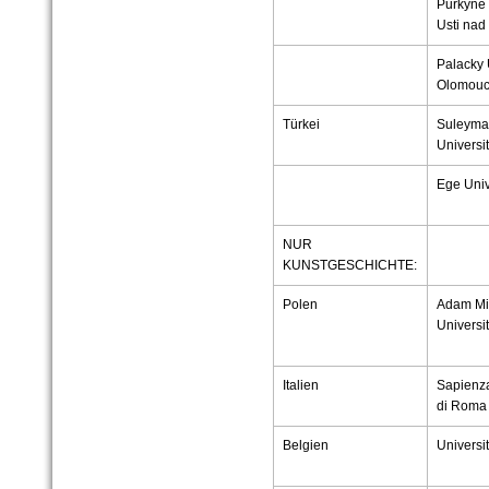
Purkyně 
Usti na
Palacky 
Olomou
Türkei
Suleyma
Universit
Ege Unive
NUR
KUNSTGESCHICHTE:
Polen
Adam Mi
Universi
Italien
Sapienza
di Roma
Belgien
Universit