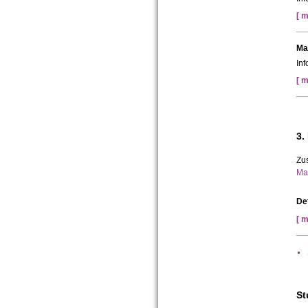
[ m
Ma
In
[ m
3.
Zus
Ma
De
[ m
St