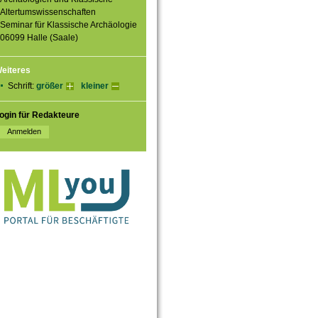
Altertumswissenschaften
Seminar für Klassische Archäologie
06099 Halle (Saale)
eiteres
Schrift:
größer
kleiner
ogin für Redakteure