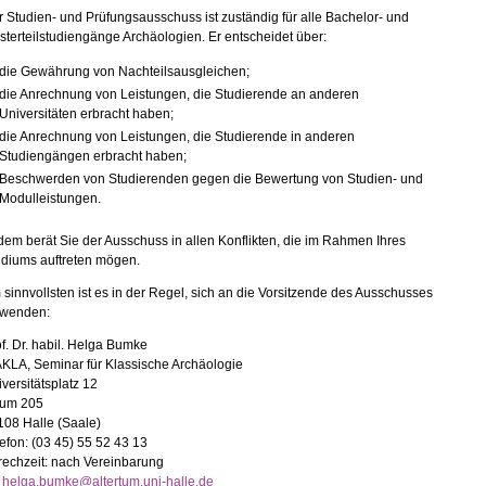
 Studien- und Prüfungsausschuss ist zuständig für alle Bachelor- und
terteilstudiengänge Archäologien. Er entscheidet über:
die Gewährung von Nachteilsausgleichen;
die Anrechnung von Leistungen, die Studierende an anderen
Universitäten erbracht haben;
die Anrechnung von Leistungen, die Studierende in anderen
Studiengängen erbracht haben;
Beschwerden von Studierenden gegen die Bewertung von Studien- und
Modulleistungen.
em berät Sie der Ausschuss in allen Konflikten, die im Rahmen Ihres
udiums auftreten mögen.
sinnvollsten ist es in der Regel, sich an die Vorsitzende des Ausschusses
 wenden:
f. Dr. habil. Helga Bumke
AKLA, Seminar für Klassische Archäologie
versitätsplatz 12
um 205
108 Halle (Saale)
efon: (03 45) 55 52 43 13
rechzeit: nach Vereinbarung
helga.bumke@altertum.uni-halle.de