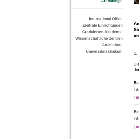
Archäologie
International Office
Am
Zentrale Einrichtungen
St
Graduierten-Akademie
an
Wissenschaftliche Zentren
An-Institute
Universitätsklinikum
1.
Di
der
Ba
In
[ m
Ba
In
[ m