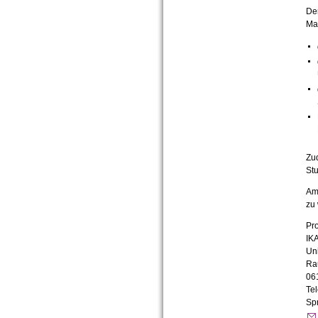
Der
Mas
Zud
St
Am 
zu
Pro
IK
Uni
Ra
06
Tel
Sp