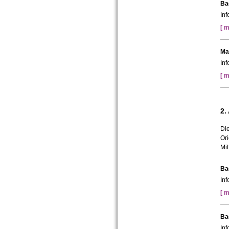
Ba
In
[ m
Ma
In
[ m
2.
Die
Ori
Mit
Ba
In
[ m
Ba
In